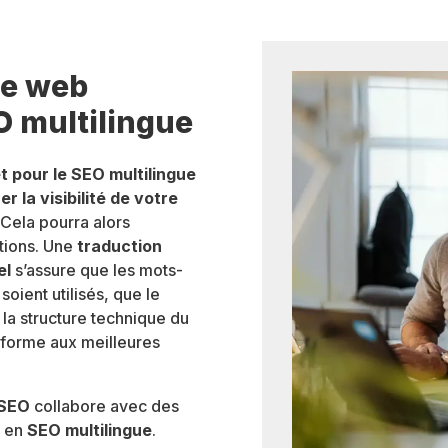
te web
O multilingue
et pour le SEO multilingue
er la visibilité de votre
 Cela pourra alors
ations. Une
traduction
el
s’assure que les mots-
oient utilisés, que le
 la structure technique du
onforme aux meilleures
 SEO
collabore avec des
s en
SEO multilingue
.