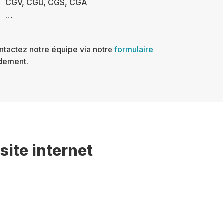
CGV, CGU, CGS, CGA
…
ontactez notre équipe via notre
formulaire
idement.
site internet